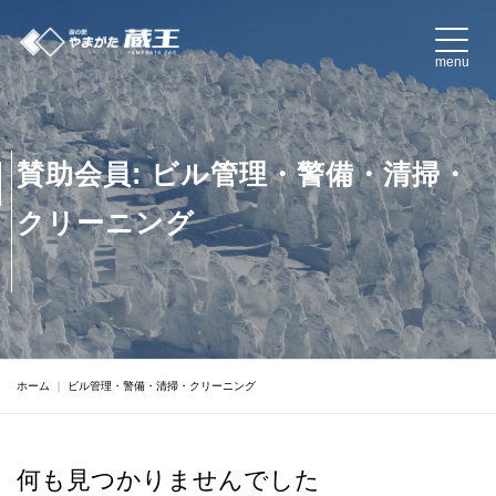
コ
ン
menu
テ
ン
ツ
へ
賛助会員:
ビル管理・警備・清掃・
ス
キ
クリーニング
ッ
プ
｜
ビル管理・警備・清掃・クリーニング
ホーム
何も見つかりませんでした