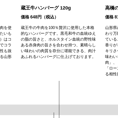
蔵王牛ハンバーグ 120g
高橋
価格 648円（税込）
価格 
肉を使
蔵王牛の牛肉を100％贅沢に使用した本格
山形県
たいも
的なハンバーグです。黒毛和牛の血統ゆえ
わり万
）はコ
の脂の旨さと、ホルスタイン血統の野性味
ている
でコラ
ある赤身肉の旨さを合わせ持つ、素晴らし
香りが
性も抜
い味わいの肉質を存分に堪能できる、肉汁
キリさ
る山形
あふれるハンバーグに仕上げております。
味わい
肉」、
「ロー
る相性