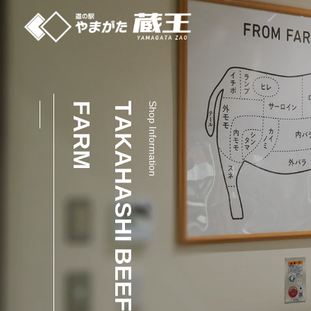
コ
ン
テ
ン
ツ
へ
F
T
S
h
o
A
A
p
ス
I
n
R
K
f
o
キ
r
m
M
A
a
ッ
t
i
o
H
n
プ
A
S
H
I
B
E
E
F