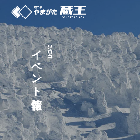
コ
ン
テ
ン
ツ
イベント情報
EVENT
へ
ス
キ
ッ
プ