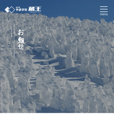
コ
ン
menu
テ
ン
お知らせ
ツ
へ
ス
キ
ッ
プ